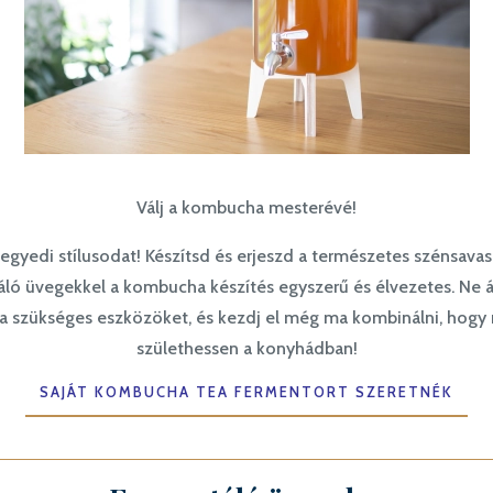
Válj a kombucha mesterévé!
 egyedi stílusodat! Készítsd és erjeszd a természetes szénsavas 
 üvegekkel a kombucha készítés egyszerű és élvezetes. Ne állj 
be a szükséges eszközöket, és kezdj el még ma kombinálni, hog
születhessen a konyhádban!
SAJÁT KOMBUCHA TEA FERMENTORT SZERETNÉK