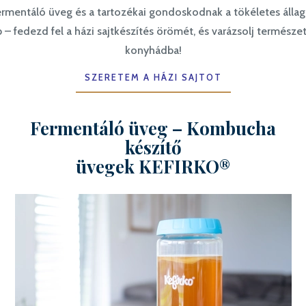
mentáló üveg és a tartozékai gondoskodnak a tökéletes állagr
b – fedezd fel a házi sajtkészítés örömét, és varázsolj termés
konyhádba!
SZERETEM A HÁZI SAJTOT
Fermentáló üveg – Kombucha
készítő
üvegek KEFIRKO®