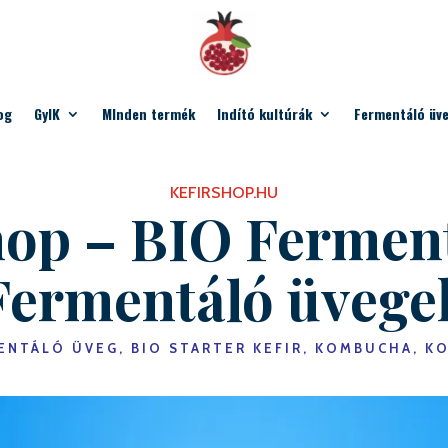
og
GyIK
MInden termék
Indító kultúrák
Fermentáló üv
KEFIRSHOP.HU
hop – BIO Ferment
Fermentáló üvege
NTÁLÓ ÜVEG, BIO STARTER KEFIR, KOMBUCHA, KOV