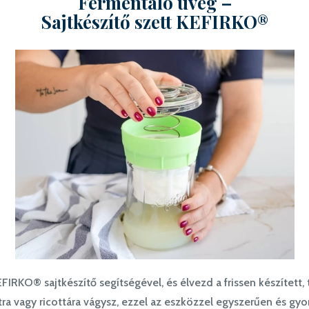
Fermentáló üveg –
Sajtkészítő szett KEFIRKO®
KEFIRKO® sajtkészítő segítségével, és élvezd a frissen készítet
ra vagy ricottára vágysz, ezzel az eszközzel egyszerűen és gy