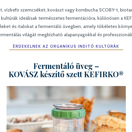
, vízkefir szemcséket, kovászt vagy kombucha SCOBY-t, biotan
ultúrák ideálisak természetes fermentációra, különösen a KE
eket és italokat a fermentáló üvegben, amely tökéletes környe
rmentálás világát megbízható alapanyagokkal és professzionál
ÉRDEKELNEK AZ ORGANIKUS INDITÓ KULTÚRÁK
Fermentáló üveg –
KOVÁSZ készítő szett KEFIRKO®