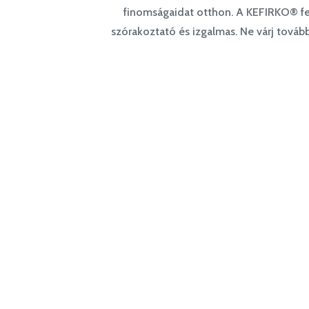
finomságaidat otthon. A KEFIRKO® fer
szórakoztató és izgalmas. Ne várj továb