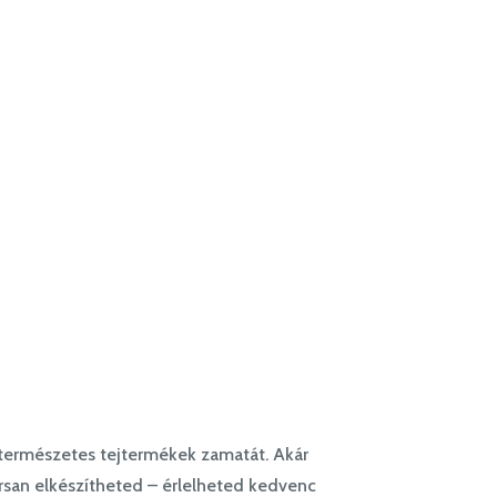
t, természetes tejtermékek zamatát. Akár
orsan elkészítheted – érlelheted kedvenc