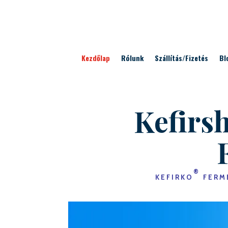
Kezdőlap
Rólunk
Szállítás/Fizetés
Bl
Kefirs
®
KEFIRKO
FERME