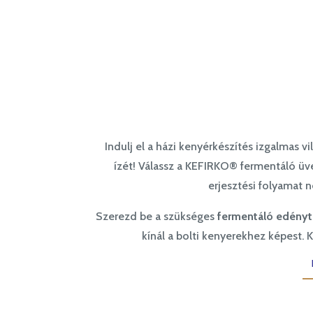
Indulj el a házi kenyérkészítés izgalmas v
ízét! Válassz a KEFIRKO® fermentáló üv
erjesztési folyamat 
Szerezd be a szükséges
fermentáló edényt
kínál a bolti kenyerekhez képest. 