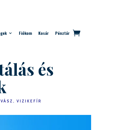
egek
Fiókom
Kosár
Pénztár
álás és
k
ÁSZ, VIZIKEFÍR