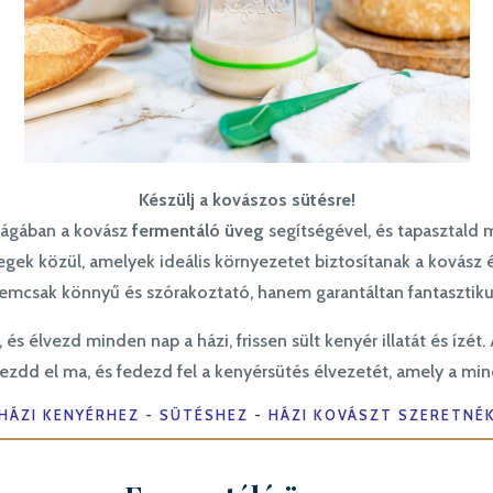
Készülj a kovászos sütésre!
ilágában a kovász
fermentáló üveg
segítségével, és tapasztald 
egek közül, amelyek ideális környezetet biztosítanak a kovász
nemcsak könnyű és szórakoztató, hanem garantáltan fantaszti
, és élvezd minden nap a házi, frissen sült kenyér illatát és íz
Kezdd el ma, és fedezd fel a kenyérsütés élvezetét, amely a mi
HÁZI KENYÉRHEZ - SÜTÉSHEZ - HÁZI KOVÁSZT SZERETNÉ