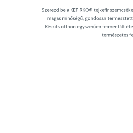
Szerezd be a KEFIRKO® tejkefir szemcséket
magas minőségű, gondosan termesztett k
Készíts otthon egyszerűen fermentált étel
természetes fe