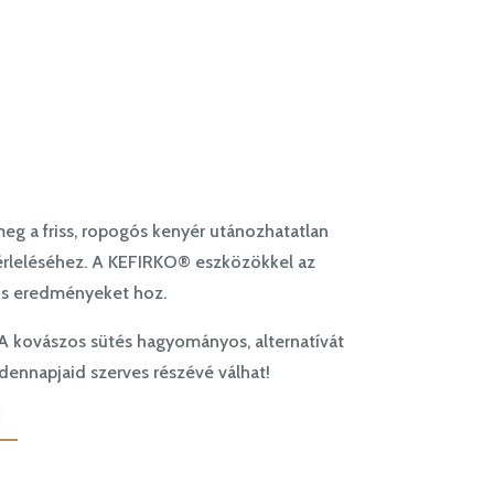
meg a friss, ropogós kenyér utánozhatatlan
 érleléséhez. A KEFIRKO® eszközökkel az
kus eredményeket hoz.
ét. A kovászos sütés hagyományos, alternatívát
ndennapjaid szerves részévé válhat!
K