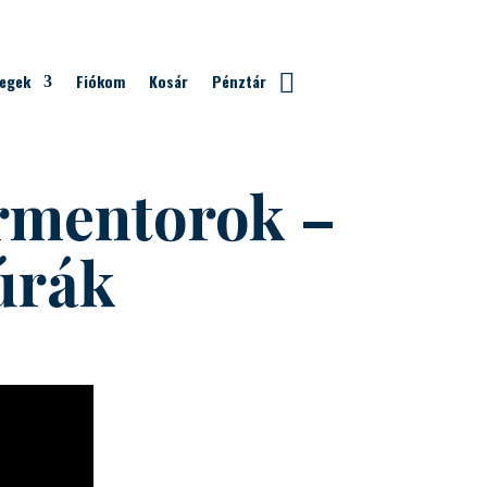
vegek
Fiókom
Kosár
Pénztár
ermentorok –
túrák