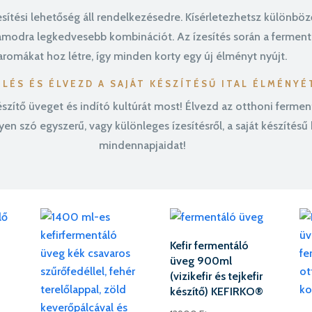
ítési lehetőség áll rendelkezésedre. Kísérletezhetsz különböz
modra legkedvesebb kombinációt. Az ízesítés során a fermentá
aromákat hoz létre, így minden korty egy új élményt nyújt.
LÉS ÉS ÉLVEZD A SAJÁT KÉSZÍTÉSŰ ITAL ÉLMÉNYÉ
ítő üveget és indító kultúrát most! Élvezd az otthoni ferment
en szó egyszerű, vagy különleges ízesítésről, a saját készítésű
mindennapjaidat!
Kefir fermentáló
üveg 900ml
(vizikefir és tejkefir
készítő) KEFIRKO®