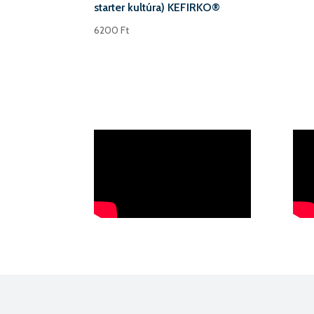
starter kultúra) KEFIRKO®
6200
Ft