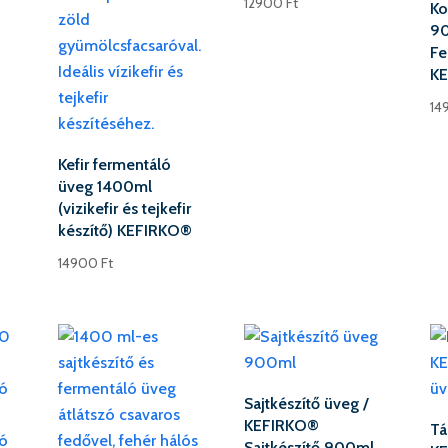
12900
Ft
Ko
9
Fe
K
14
Kefir fermentáló
üveg 1400ml
(vizikefir és tejkefir
készítő) KEFIRKO®
14900
Ft
Sajtkészítő üveg /
KEFIRKO®
Tá
Sajtkészítő 900ml