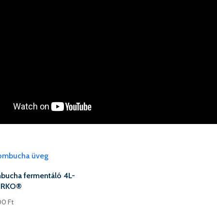
bucha fermentáló 4L-
IRKO®
00
Ft