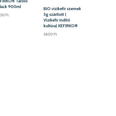
FIRKO® Tároló
lack 900ml
BIO vizikefir szemek
5g szárított (
900
Ft
Vizikefir indító
kultúra) KEFIRKO®
5600
Ft