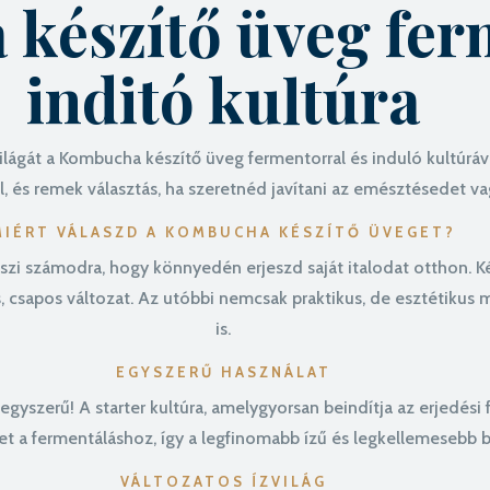
készítő üveg fer
inditó kultúra
lágát a Kombucha készítő üveg fermentorral és induló kultúráv
, és remek választás, ha szeretnéd javítani az emésztésedet vagy
MIÉRT VÁLASZD A KOMBUCHA KÉSZÍTŐ ÜVEGET?
i számodra, hogy könnyedén erjeszd saját italodat otthon. Kétf
, csapos változat. Az utóbbi nemcsak praktikus, de esztétikus 
is.
EGYSZERŰ HASZNÁLAT
gyszerű! A starter kultúra, amelygyorsan beindítja az erjedés
tet a fermentáláshoz, így a legfinomabb ízű és legkellemesebb 
VÁLTOZATOS ÍZVILÁG