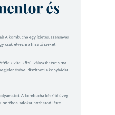
mentor és
al! A kombucha egy ízletes, szénsavas
 csak élvezni a frissítő ízeket.
éle kivitel közül választhatsz: sima
megjelenésével díszítheti a konyhádat
i folyamatot. A kombucha készítő üveg
buborékos italokat hozhatod létre.