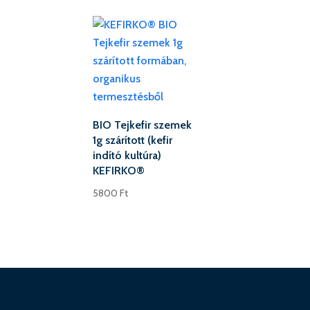
BIO Tejkefir szemek
1g szárított (kefir
indító kultúra)
KEFIRKO®
5800
Ft