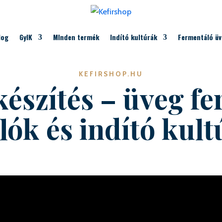
log
GyIK
MInden termék
Indító kultúrák
Fermentáló ü
KEFIRSHOP.HU
szítés – üveg f
lók és indító kul