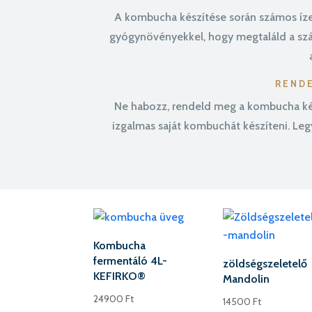
A kombucha készítése során számos ízes
gyógynövényekkel, hogy megtaláld a szá
RENDE
Ne habozz, rendeld meg a kombucha kész
izgalmas saját kombuchát készíteni. Legy
Kombucha
fermentáló 4L-
zöldségszeletelő
KEFIRKO®
Mandolin
24900
Ft
14500
Ft