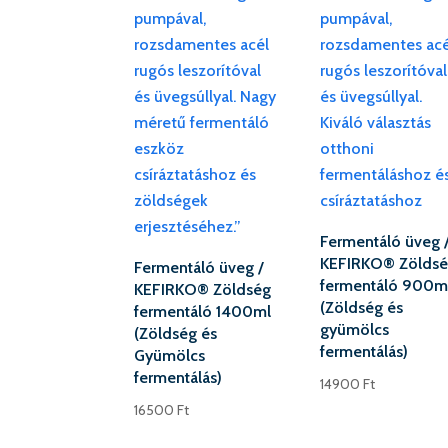
Fermentáló üveg 
KEFIRKO® Zölds
Fermentáló üveg /
fermentáló 900m
KEFIRKO® Zöldség
(Zöldség és
fermentáló 1400ml
gyümölcs
(Zöldség és
fermentálás)
Gyümölcs
fermentálás)
14900
Ft
16500
Ft