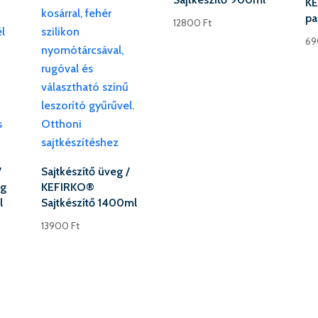
KE
pa
12800
Ft
6
/
Sajtkészítő üveg /
ég
KEFIRKO®
l
Sajtkészítő 1400ml
13900
Ft