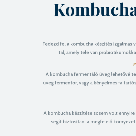
Kombucha 
Fedezd fel a kombucha készítés izgalmas vi
ital, amely tele van probiotikumokkal
A kombucha fermentáló üveg lehetővé tesz
üveg fermentor, vagy a kényelmes fa tartós
A kombucha készítése sosem volt ennyire e
segít biztosítani a megfelelő környeze