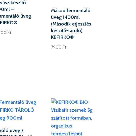
vász készítő
00ml –
Másod fermentáló
rmentáló üveg
üveg 1400ml
EFIRKO®
(Második erjesztés
készítő-tároló)
900
Ft
KEFIRKO®
7900
Ft
roló üveg /