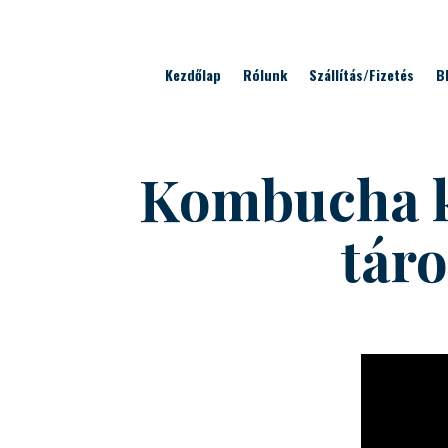
Kezdőlap
Rólunk
Szállítás/Fizetés
B
Kombucha ké
táro