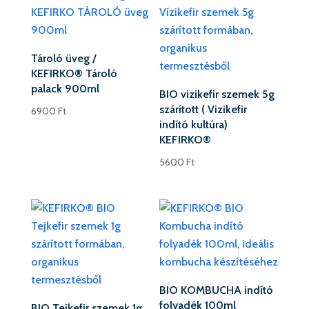
Tároló üveg /
KEFIRKO® Tároló
palack 900ml
BIO vizikefir szemek 5g
szárított ( Vizikefir
6900
Ft
indító kultúra)
KEFIRKO®
5600
Ft
BIO KOMBUCHA indító
folyadék 100ml
BIO Tejkefir szemek 1g