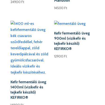
Mandolin
24900
Ft
14500
Ft
Kefir fermentáló üveg
900ml (vizikefir és
tejkefir készítő)
KEFIRKO®
12900
Ft
Kefir fermentáló üveg
1400ml (vizikefir és
tejkefir készítő)
KEFIRKO®