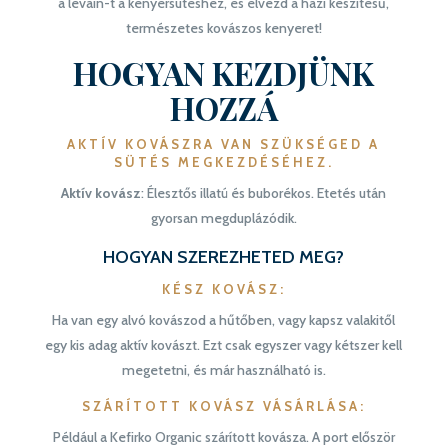
a levain-t a kenyérsütéshez, és élvezd a házi készítésű,
természetes kovászos kenyeret!
HOGYAN KEZDJÜNK
HOZZÁ
AKTÍV KOVÁSZRA VAN SZÜKSÉGED A
SÜTÉS MEGKEZDÉSÉHEZ.
Aktív kovász
: Élesztős illatú és buborékos. Etetés után
gyorsan megduplázódik.
HOGYAN SZEREZHETED MEG?
KÉSZ KOVÁSZ
:
Ha van egy alvó kovászod a hűtőben, vagy kapsz valakitől
egy kis adag aktív kovászt. Ezt csak egyszer vagy kétszer kell
megetetni, és már használható is.
SZÁRÍTOTT KOVÁSZ VÁSÁRLÁSA
:
Például a Kefirko Organic szárított kovásza. A port először