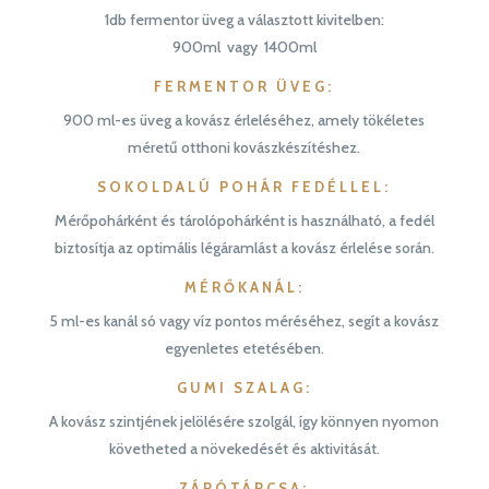
1db fermentor üveg a választott kivitelben:
900ml vagy 1400ml
FERMENTOR ÜVEG
:
900 ml-es üveg a kovász érleléséhez, amely tökéletes
méretű otthoni kovászkészítéshez.
SOKOLDALÚ POHÁR FEDÉLLEL
:
Mérőpohárként és tárolópohárként is használható, a fedél
biztosítja az optimális légáramlást a kovász érlelése során.
MÉRŐKANÁL
:
5 ml-es kanál só vagy víz pontos méréséhez, segít a kovász
egyenletes etetésében.
GUMI SZALAG
:
A kovász szintjének jelölésére szolgál, így könnyen nyomon
követheted a növekedését és aktivitását.
ZÁRÓTÁRCSA
: