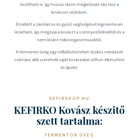
tisztítható is, így hosszú távon megbízható társ lesz a
kovászos sütésben.
Emellett a zárótárcsa és gyűrű segítségével légmentesen
lezárható, így megóvja a kovászt a szennyeződésektől és a
nem kívánt mikroorganizmusoktól.
A fermentor üveg egy nélkülözhetetlen eszköz mindazok
számára, akik szeretnék saját kovászukat otthon elkészíteni
és ápolni.
KEFIRSHOP.HU
KEFIRKO Kovász készitő
szett tartalma:
FERMENTOR ÜVEG