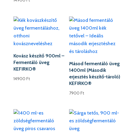
14900
Ft
Kovász készítő 900ml –
Fermentáló üveg
Másod fermentáló üveg
KEFIRKO®
1400ml (Második
erjesztés készítő-tároló)
14900
Ft
KEFIRKO®
7900
Ft