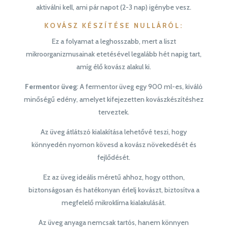
aktiválni kell, ami pár napot (2-3 nap) igénybe vesz.
KOVÁSZ KÉSZÍTÉSE NULLÁRÓL
:
Ez a folyamat a leghosszabb, mert a liszt
mikroorganizmusainak etetésével legalább hét napig tart,
amíg élő kovász alakul ki.
Fermentor üveg
: A fermentor üveg egy 900 ml-es, kiváló
minőségű edény, amelyet kifejezetten kovászkészítéshez
terveztek.
Az üveg átlátszó kialakítása lehetővé teszi, hogy
könnyedén nyomon kövesd a kovász növekedését és
fejlődését.
Ez az üveg ideális méretű ahhoz, hogy otthon,
biztonságosan és hatékonyan érlelj kovászt, biztosítva a
megfelelő mikroklíma kialakulását.
Az üveg anyaga nemcsak tartós, hanem könnyen