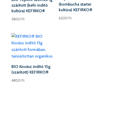
(kombucha starter
szárított (kefir indító
kultúra) KEFIRKO®
kultúra) KEFIRKO®
6200
Ft
5800
Ft
BIO Kovász indító 15g
(szárított) KEFIRKO®
4800
Ft