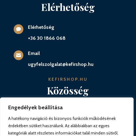
Elérhetőség
Elérhetőség

+36 30 1866 068
Email

ugyfelszolgalat@kefirshop.hu
KEFIRSHOP.HU
Közösség
Engedélyek beállítása
A hatékony navigáció és bizonyos funkciók működésének
érdekében sütiket használunk. Az alábbiakban az egyes
kategóriák alatt részletes információkat talál minden sütiről.