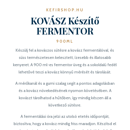
KEFIRSHOP.HU
KOVÁSZ Készítő
FERMENTOR
900ML
Készülj fel a kovászos sütésre a kovász fermentálóval, és
süss természetesen kelesztett, ízesebb és illatosabb
kenyeret. A 900 ml-es fermentor üveg és a sokoldalú fedél
lehetővé teszi a kovász könnyű mérését és tárolását.
A mérőkanál és a gumi szalag segít a pontos adagolásban
és a kovász növekedésének nyomon követésében. A
kovászt tárolhatod a hűtőben, így mindig készen áll a
következő sütésre.
A fermentálási óra jelzi az utolsó etetés időpontját,
biztosítva, hogy a kovász mindig friss maradjon. Készítsd el