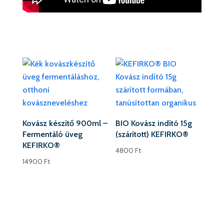
Kovász készítő 900ml –
BIO Kovász indító 15g
Fermentáló üveg
(szárított) KEFIRKO®
KEFIRKO®
4800
Ft
14900
Ft