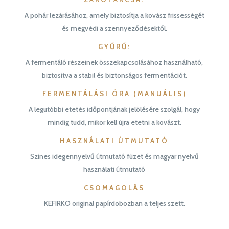
A pohár lezárásához, amely biztosítja a kovász frissességét
és megvédi a szennyeződésektől.
GYŰRŰ
:
A fermentáló részeinek összekapcsolásához használható,
biztosítva a stabil és biztonságos fermentációt.
FERMENTÁLÁSI ÓRA
(MANUÁLIS)
A legutóbbi etetés időpontjának jelölésére szolgál, hogy
mindig tudd, mikor kell újra etetni a kovászt.
HASZNÁLATI ÚTMUTATÓ
Színes idegennyelvű útmutató füzet és magyar nyelvű
használati útmutató
CSOMAGOLÁS
KEFIRKO original papírdobozban a teljes szett.