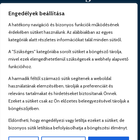
Engedélyek beállítása
A hatékony navigáció és bizonyos funkciók működésének
érdekében sütiket használunk. Az alábbiakban az egyes
kategóriák alatt részletes információkat talál minden sütiről.
Minden jog fenntartva – Copyright ©
Kefirshop
A "Szükséges" kategóriába sorolt sütiket a böngésző tárolja,
– BIO Fermentálás és Fermentáló üvegek
mivel ezek elengedhetetlenül szükségesek a webhely alapvető
2024. A KEFIRKO® termékeket
funkcióihoz.
Magyarországon forgalmazza: Sellei-Perjési
Ildikó EV
Adószám: 90142097-1-43,
A harmadik féltől származó sütik segítenek a weboldal
Nyilvántartási szám: 59292205, Felir
használatának elemzésében, tárolják a preferenciáit és
azonosító: AB4491560
Bio Garancia tanúsítvány szám: HU-ÖKO-
releváns tartalmakat és hirdetéseket biztosítanak Önnek.
02.348-0007144.2024.001
Ezeket a sütiket csak az Ön előzetes beleegyezésével tároljuk a
Számlavezető bank: Raiffeisen Bank Zrt
böngészőjében.
Bankszámlaszám HUF 12011265-01978229-
00100005
Eldöntheti, hogy engedélyezi vagy letiltja ezeket a sütiket, de
bizonyos sütik letiltása befolyásolhatja a böngészési élményt.