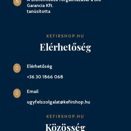
N
Garancia Kft.
tanúsította
KEFIRSHOP.HU
Elérhetőség
Elérhetőség

+36 30 1866 068
Email

ugyfelszolgalat@kefirshop.hu
KEFIRSHOP.HU
Közösség