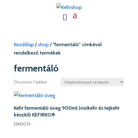
Kezdőlap
/
shop
/ “fermentáló” címkével
rendelkező termékek
fermentáló
Összesen 1 találat
Kefir fermentáló üveg 900ml (vizikefir és tejkefir
készítő) KEFIRKO®
12900
Ft