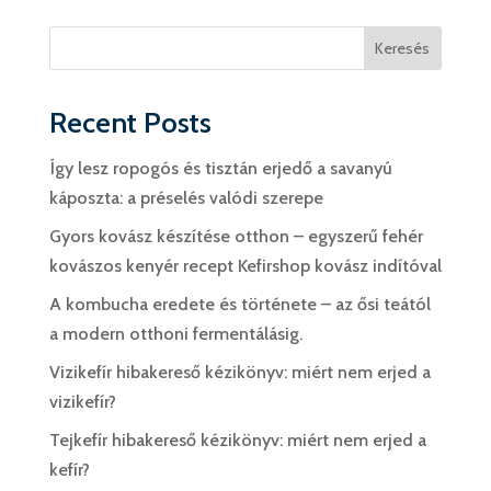
Keresés
Recent Posts
Így lesz ropogós és tisztán erjedő a savanyú
káposzta: a préselés valódi szerepe
Gyors kovász készítése otthon – egyszerű fehér
kovászos kenyér recept Kefirshop kovász indítóval
A kombucha eredete és története – az ősi teától
a modern otthoni fermentálásig.
Vizikefír hibakereső kézikönyv: miért nem erjed a
vizikefír?
Tejkefír hibakereső kézikönyv: miért nem erjed a
kefír?