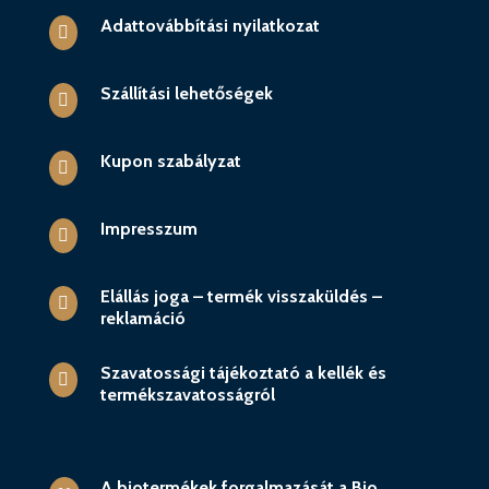
Adattovábbítási nyilatkozat

Szállítási lehetőségek

Kupon szabályzat

Impresszum

Elállás joga – termék visszaküldés –

reklamáció
Szavatossági tájékoztató a kellék és

termékszavatosságról
A biotermékek forgalmazását a Bio