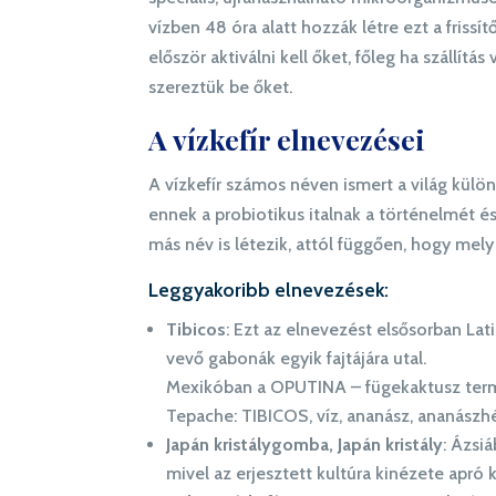
vízben 48 óra alatt hozzák létre ezt a friss
először aktiválni kell őket, főleg ha szállítá
szereztük be őket.
A vízkefír elnevezései
A vízkefír számos néven ismert a világ külö
ennek a probiotikus italnak a történelmét és
más név is létezik, attól függően, hogy mely
Leggyakoribb elnevezések:
Tibicos
: Ezt az elnevezést elsősorban La
vevő gabonák egyik fajtájára utal.
Mexikóban a OPUTINA – fügekaktusz term
Tepache: TIBICOS, víz, ananász, ananászhéj,
Japán kristálygomba, Japán kristály
: Ázsiá
mivel az erjesztett kultúra kinézete apró 