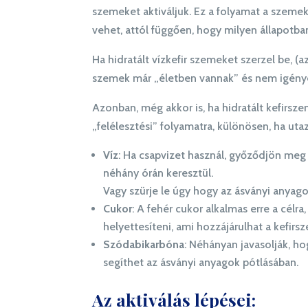
szemeket aktiváljuk. Ez a folyamat a szemek
vehet, attól függően, hogy milyen állapotba
Ha hidratált vízkefir szemeket szerzel be, (
szemek már „életben vannak” és nem igényel
Azonban, még akkor is, ha hidratált kefirs
„felélesztési” folyamatra, különösen, ha ut
Víz
: Ha csapvizet használ, győződjön meg 
néhány órán keresztül.
Vagy szürje le úgy hogy az ásványi anya
Cukor
: A fehér cukor alkalmas erre a célr
helyettesíteni, ami hozzájárulhat a kefir
Szódabikarbóna
: Néhányan javasolják, ho
segíthet az ásványi anyagok pótlásában.
Az aktiválás lépései: