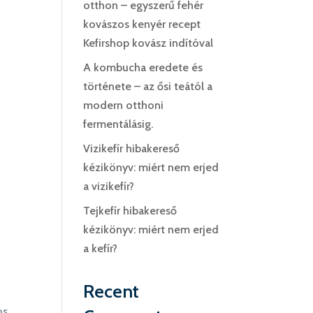
otthon – egyszerű fehér
kovászos kenyér recept
Kefirshop kovász indítóval
A kombucha eredete és
története – az ősi teától a
modern otthoni
fermentálásig.
Vizikefír hibakereső
kézikönyv: miért nem erjed
a vizikefír?
Tejkefír hibakereső
kézikönyv: miért nem erjed
a kefír?
Recent
os