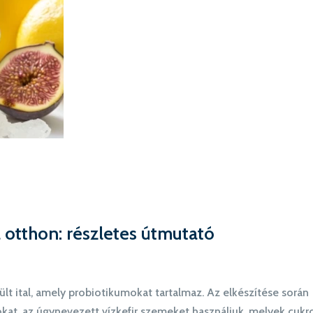
a otthon: részletes útmutató
ült ital, amely probiotikumokat tartalmaz. Az elkészítése során
kat, az úgynevezett vízkefir szemeket használjuk, melyek cukr