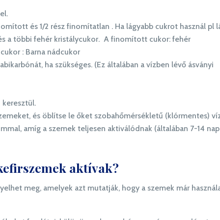
el.
nomított és 1/2 rész finomítatlan . Ha lágyabb cukrot használ pl 
s a többi fehér kristálycukor. A finomított cukor: fehér
 cukor : Barna nádcukor
abikarbónát, ha szükséges. (Ez általában a vízben lévő ásványi
 keresztül.
 szemeket, és öblítse le őket szobahőmérsékletű (klórmentes) víz
mmal, amíg a szemek teljesen aktiválódnak (általában 7-14 nap
kefirszemek aktívak?
igyelhet meg, amelyek azt mutatják, hogy a szemek már használ