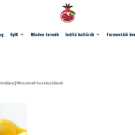
og
GyIK
MInden termék
Indító kultúrák
Fermentáló üv
ktiválása
|
Nincsenek hozzászólások