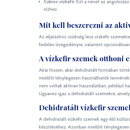
Cukros vízkefír
: Ezt a nevet az angolszász
vízhez.
Mit kell beszerezni az akt
Az eljáráshoz szükség lesz vízkefir szemekre,
fedeles üvegedényre, valamint opcionálisan
A vízkefir szemek otthoni el
Akár frissen, akár dehidratált formában tör
mielőtt ténylegesen használhatók lennének. M
nem voltak aktívan használatban, például ha
Ugyanez igaz a dehidratált szemekre, amelyek
Dehidratált vízkefir szeme
A dehidratált vízkefir szemek egy élő kultúrá
készítéséhez. Azonban mielőtt ténylegesen b