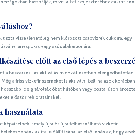
 országokban használják, mivel a kefir erjesztéséhez cukrot adn
iváláshoz?
 tiszta vízre (lehetőleg nem klórozott csapvízre), cukorra, egy
 ásványi anyagokra vagy szódabikarbónára.
készítése előtt az első lépés a beszerzé
tént a beszerzés, az aktiválás mindkét esetben elengedhetetlen,
ég a friss vízkefir szemeket is aktiválni kell, ha azok korábba
 hosszabb ideig tárolták őket hűtőben vagy postai úton érkezte
et először rehidratálni kell.
k használata
t képviselnek, amely újra és újra felhasználható vízkefir
elekezdenénk az ital előállításába, az első lépés az, hogy ezek