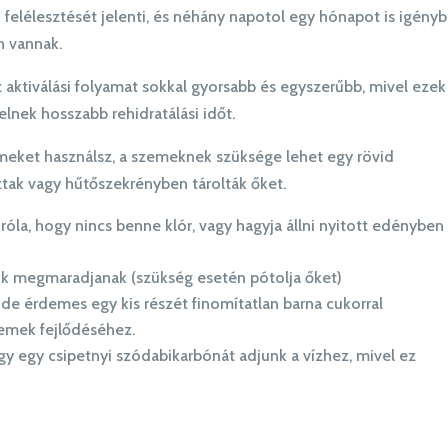
 felélesztését jelenti, és néhány napotol egy hónapot is igény
n vannak.
az aktiválási folyamat sokkal gyorsabb és egyszerűbb, mivel ezek
nek hosszabb rehidratálási időt.
zemeket használsz, a szemeknek szüksége lehet egy rövid
aztak vagy hűtőszekrényben tárolták őket.
róla, hogy nincs benne klór, vagy hagyja állni nyitott edényben
gok megmaradjanak (szükség esetén pótolja őket)
a, de érdemes egy kis részét finomítatlan barna cukorral
szemek fejlődéséhez.
gy egy csipetnyi szódabikarbónát adjunk a vízhez, mivel ez