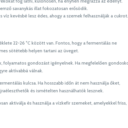
rékokat fog látni, különösen, ha enyhén megrázza az edényt.
ellemző savanykás illat fokozatosan erősödik.
os víz kevésbé lesz édes, ahogy a szemek felhasználják a cukrot
éklete 22-26 °C között van. Fontos, hogy a fermentálás ne
mes sötétebb helyen tartani az üveget.
ok, folyamatos gondozást igényelnek. Ha megfelelően gondosk
yre aktívabbá válnak.
ermentálás kulcsa. Ha hosszabb időn át nem használja őket,
jraéleszthetők és ismételten használhatók lesznek.
n aktiválja és használja a vízkefir szemeket, amelyekkel friss,