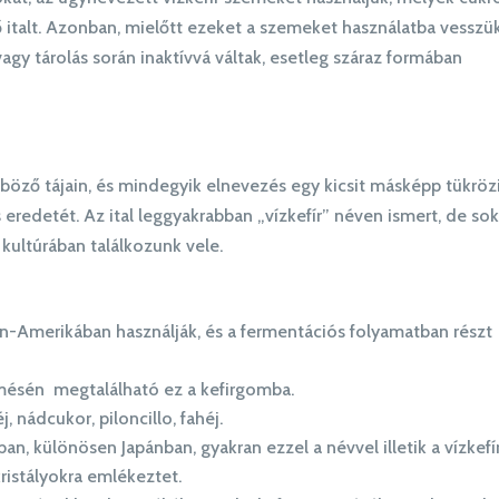
ítő italt. Azonban, mielőtt ezeket a szemeket használatba vesszük
s vagy tárolás során inaktívvá váltak, esetleg száraz formában
nböző tájain, és mindegyik elnevezés egy kicsit másképp tükröz
 eredetét. Az ital leggyakrabban „vízkefír” néven ismert, de so
 kultúrában találkozunk vele.
tin-Amerikában használják, és a fermentációs folyamatban részt
ésén megtalálható ez a kefirgomba.
 nádcukor, piloncillo, fahéj.
ban, különösen Japánban, gyakran ezzel a névvel illetik a vízkefír
kristályokra emlékeztet.