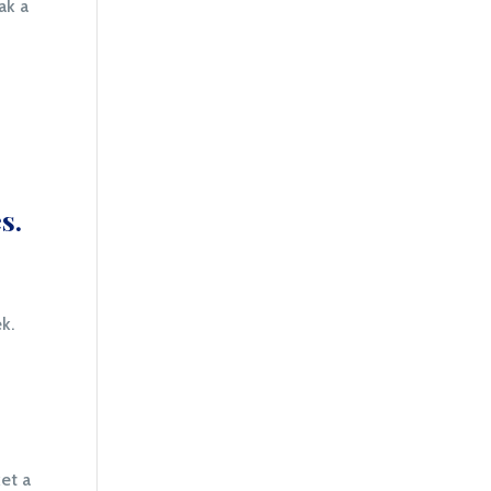
ak a
s.
n
k.
et a