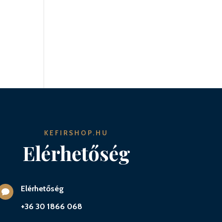
KEFIRSHOP.HU
Elérhetőség
Elérhetőség

+36 30 1866 068