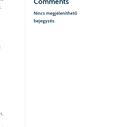
Comments
,
Nincs megjeleníthető
bejegyzés.
i
k
t,