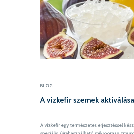
.
BLOG
A vízkefir szemek aktiválás
A vízkefir egy természetes erjesztéssel kész
speciális, újrahasználható mikroorganizmuso