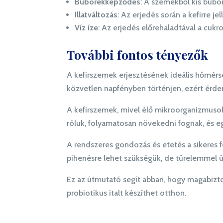
Buborékképződés
: A szemekből kis bubo
Illatváltozás
: Az erjedés során a kefirre j
Víz íze
: Az erjedés előrehaladtával a cukr
További fontos tényezők
A kefirszemek erjesztésének ideális hőmérs
közvetlen napfényben történjen, ezért érde
A kefirszemek, mivel élő mikroorganizmus
róluk, folyamatosan növekedni fognak, és eg
A rendszeres gondozás és etetés a sikeres f
pihenésre lehet szükségük, de türelemmel ú
Ez az útmutató segít abban, hogy magabiztosa
probiotikus italt készíthet otthon.