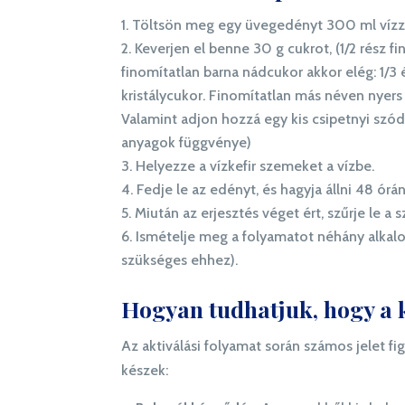
Töltsön meg egy üvegedényt 300 ml vízz
Keverjen el benne 30 g cukrot, (1/2 rész fi
finomítatlan barna nádcukor akkor elég: 1/3 é
kristálycukor. Finomítatlan más néven nyers
Valamint adjon hozzá egy kis csipetnyi szód
anyagok függvénye)
Helyezze a vízkefir szemeket a vízbe.
Fedje le az edényt, és hagyja állni 48 órán
Miután az erjesztés véget ért, szűrje le a
Ismételje meg a folyamatot néhány alkalo
szükséges ehhez).
Hogyan tudhatjuk, hogy a 
Az aktiválási folyamat során számos jelet f
készek: