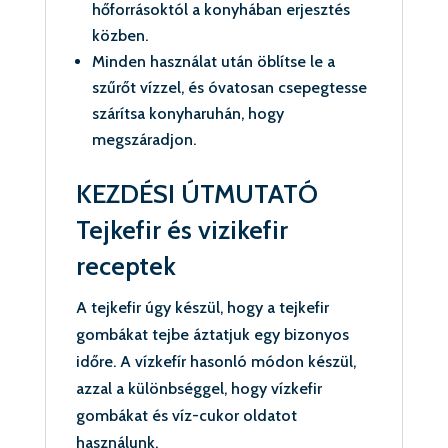
hőforrásoktól a konyhában erjesztés
közben.
Minden használat után öblítse le a
szűrőt vízzel, és óvatosan csepegtesse
szárítsa konyharuhán, hogy
megszáradjon.
KEZDÉSI ÚTMUTATÓ
Tejkefir és vizikefir
receptek
A tejkefir úgy készül, hogy a tejkefir
gombákat tejbe áztatjuk egy bizonyos
időre. A vízkefír hasonló módon készül,
azzal a különbséggel, hogy vízkefir
gombákat és víz-cukor oldatot
használunk.