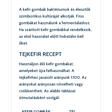
A kefir gombák baktériumok és élesztők
szimbiotikus kultúráját alkotják. Friss
gombákat használunk a fermentáláshoz.
Ha szárított kefir gombákkal rendelkezik,
az első használat előtt hidratálni kell
őket.
TEJKEFIR RECEPT
Használjon élő kefir gombákat,
amelyeket újra felhasználhat. A
tejkefirhez javasolt arányunk 1:100. Az
arányokat arányosan növelheti vagy
csökkentheti. Az alábbi táblázat
útmutatásként szolgál:
KEFIR GOMBÁK
TEJ