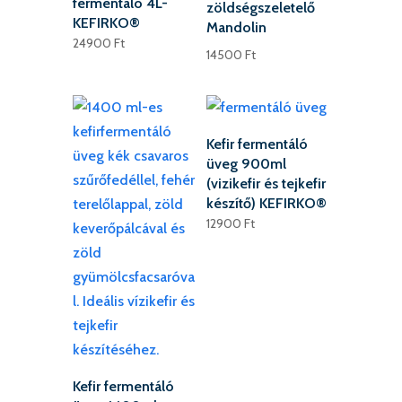
fermentáló 4L-
zöldségszeletelő
KEFIRKO®
Mandolin
24900
Ft
14500
Ft
Kefir fermentáló
üveg 900ml
(vizikefir és tejkefir
készítő) KEFIRKO®
12900
Ft
Kefir fermentáló