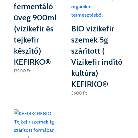
fermentáló
üveg 900ml
(vizikefir és
BIO vizikefir
tejkefir
szemek 5g
készítő)
szárított (
KEFIRKO®
Vizikefir indító
12900
Ft
kultúra)
KEFIRKO®
5600
Ft