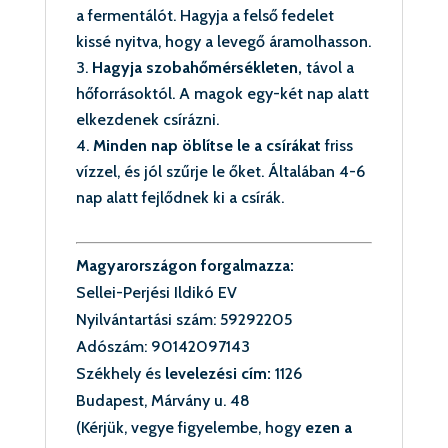
a fermentálót. Hagyja a felső fedelet
kissé nyitva, hogy a levegő áramolhasson.
Hagyja szobahőmérsékleten,
távol a
hőforrásoktól. A magok egy-két nap alatt
elkezdenek csírázni.
Minden nap öblítse le a csírákat
friss
vízzel, és jól szűrje le őket. Általában 4-6
nap alatt fejlődnek ki a csírák.
Magyarországon forgalmazza:
Sellei-Perjési Ildikó EV
Nyilvántartási szám:
59292205
Adószám:
90142097143
Székhely és
levelezési cím:
1126
Budapest, Márvány u. 48
(Kérjük, vegye figyelembe, hogy
ezen a