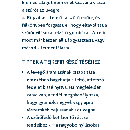
krémes állagot nem ér el. Csavarja vissza
a szűrőt az üvegre.
Rögzítse a terelőt a szűrőfedőre, és
félkörívben forgassa el, hogy eltávolítsa a
szűrőnyílásokat elzáró gombákat. A kefir
most már készen áll a fogyasztásra vagy
második fermentálásra.
TIPPEK A TEJKEFIR KÉSZÍTÉSÉHEZ
A levegő áramlásának biztosítása
érdekében hagyhatja a felső, áttetsző
fedelet kissé nyitva. Ha megfelelően
zárva van, a fedél megakadályozza,
hogy gyümölcslegyek vagy apró
részecskék bejussanak az üvegbe.
A szűrőfedő két kiöntő résszel
rendelkezik – a nagyobb nyílásokat