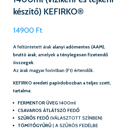
készítő) KEFIRKO®
14900
Ft
A feltüntetett árak
alanyi adómentes (AAM),
bruttó árak
, amelyek
a ténylegesen fizetendő
összegek
.
Az árak magyar forintban (Ft) értendők.
KEFIRKO eredeti papírdobozban a teljes szett,
tartalma:
FERMENTOR ÜVEG
1400ml
CSAVAROS ÁTLÁTSZÓ FEDŐ
SZŰRŐS FEDŐ
(VÁLASZTOTT SZÍNBEN)
TÖMÍTŐGYŰRŰ
( A SZŰRÖS FEDÉLBE