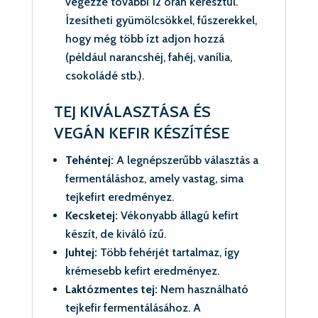
végezze további 12 órán keresztül.
Ízesítheti gyümölcsökkel, fűszerekkel,
hogy még több ízt adjon hozzá
(például narancshéj, fahéj, vanília,
csokoládé stb.).
TEJ KIVÁLASZTÁSA ÉS
VEGÁN KEFIR KÉSZÍTÉSE
Tehéntej:
A legnépszerűbb választás a
fermentáláshoz, amely vastag, sima
tejkefirt eredményez.
Kecsketej:
Vékonyabb állagú kefirt
készít, de kiváló ízű.
Juhtej:
Több fehérjét tartalmaz, így
krémesebb kefirt eredményez.
Laktózmentes tej:
Nem használható
tejkefir fermentálásához. A