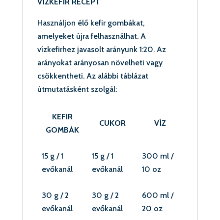
VÍZKEFIR RECEPT
Használjon élő kefir gombákat,
amelyeket újra felhasználhat. A
vízkefirhez javasolt arányunk 1:20. Az
arányokat arányosan növelheti vagy
csökkentheti. Az alábbi táblázat
útmutatásként szolgál:
KEFIR
CUKOR
VÍZ
GOMBÁK
15 g / 1
15 g / 1
300 ml /
evőkanál
evőkanál
10 oz
30 g / 2
30 g / 2
600 ml /
evőkanál
evőkanál
20 oz