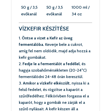
50 g / 3,5
50 g / 3,5
1000 ml /
evőkanál
evőkanál
34 oz
VÍZKEFIR KÉSZÍTÉSE
Öntse a vizet a Kefir az üveg
fermentálóba.
Keverje bele a cukrot,
amíg fel nem oldódik, majd adja hozzá a
kefir gombákat.
Fedje le a fermentálót a fedéllel,
és
hagyja szobahőmérsékleten (20-24°C)
fermentálódni 24-48 órán keresztül.
Amikor a vízkefir elkészült,
nyissa ki a
felső fedelet, és rögzítse a kaparót a
szűrőfedélhez. Félkörívben forgassa el a
kaparót, hogy a gombák ne zárják el a
szűrő nyílásait. A kefir készen áll a