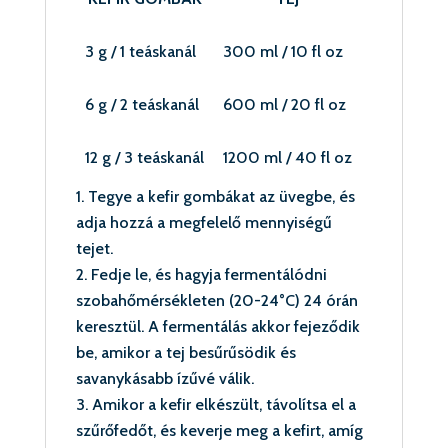
3 g / 1 teáskanál
300 ml / 10 fl oz
6 g / 2 teáskanál
600 ml / 20 fl oz
12 g / 3 teáskanál
1200 ml / 40 fl oz
Tegye a kefir gombákat az üvegbe, és
adja hozzá a megfelelő mennyiségű
tejet.
Fedje le, és hagyja fermentálódni
szobahőmérsékleten (20-24°C) 24 órán
keresztül. A fermentálás akkor fejeződik
be, amikor a tej besűrűsödik és
savanykásabb ízűvé válik.
Amikor a kefir elkészült, távolítsa el a
szűrőfedőt, és keverje meg a kefirt, amíg