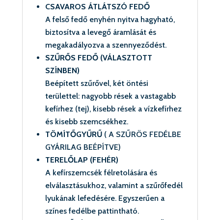
CSAVAROS ÁTLÁTSZÓ FEDŐ
A felső fedő enyhén nyitva hagyható,
biztosítva a levegő áramlását és
megakadályozva a szennyeződést.
SZŰRŐS FEDŐ (VÁLASZTOTT
SZÍNBEN)
Beépített szűrővel, két öntési
területtel: nagyobb rések a vastagabb
kefírhez (tej), kisebb rések a vízkefírhez
és kisebb szemcsékhez.
TÖMÍTŐGYŰRŰ
( A SZŰRÖS FEDÉLBE
GYÁRILAG BEÉPÍTVE)
TERELŐLAP (FEHÉR)
A kefírszemcsék félretolására és
elválasztásukhoz, valamint a szűrőfedél
lyukának lefedésére. Egyszerűen a
színes fedélbe pattintható.