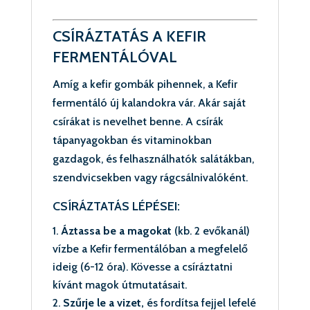
CSÍRÁZTATÁS A KEFIR
FERMENTÁLÓVAL
Amíg a kefir gombák pihennek, a Kefir
fermentáló új kalandokra vár. Akár saját
csírákat is nevelhet benne. A csírák
tápanyagokban és vitaminokban
gazdagok, és felhasználhatók salátákban,
szendvicsekben vagy rágcsálnivalóként.
CSÍRÁZTATÁS LÉPÉSEI:
Áztassa be a magokat
(kb. 2 evőkanál)
vízbe a Kefir fermentálóban a megfelelő
ideig (6-12 óra). Kövesse a csíráztatni
kívánt magok útmutatásait.
Szűrje le a vizet,
és fordítsa fejjel lefelé