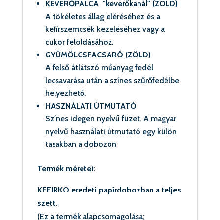
KEVERŐPÁLCA "keverőkanál" (ZÖLD)
A tökéletes állag eléréséhez és a
kefírszemcsék kezeléséhez vagy a
cukor feloldásához.
GYÜMÖLCSFACSARÓ (ZÖLD)
A felső átlátszó műanyag fedél
lecsavarása után a színes szűrőfedélbe
helyezhető.
HASZNÁLATI ÚTMUTATÓ
Színes idegen nyelvű füzet. A magyar
nyelvű használati útmutató egy külön
tasakban a dobozon
Termék méretei:
KEFIRKO eredeti papírdobozban a teljes
szett.
(Ez a termék alapcsomagolása;