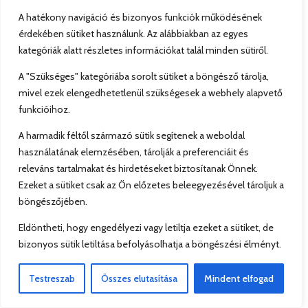
A hatékony navigáció és bizonyos funkciók működésének
érdekében sütiket használunk. Az alábbiakban az egyes
kategóriák alatt részletes információkat talál minden sütiről.
A "Szükséges" kategóriába sorolt sütiket a böngésző tárolja,
mivel ezek elengedhetetlenül szükségesek a webhely alapvető
funkcióihoz.
A harmadik féltől származó sütik segítenek a weboldal
használatának elemzésében, tárolják a preferenciáit és
releváns tartalmakat és hirdetéseket biztosítanak Önnek.
Ezeket a sütiket csak az Ön előzetes beleegyezésével tároljuk a
böngészőjében.
Eldöntheti, hogy engedélyezi vagy letiltja ezeket a sütiket, de
bizonyos sütik letiltása befolyásolhatja a böngészési élményt.
Testreszab
Összes elutasítása
Mindent elfogad
Fermentáló üveg /
KEFIRKO® Zöldség
Fermentáló üveg /