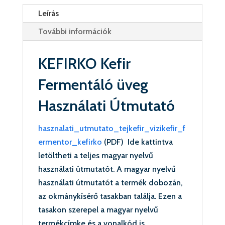
KEFIRKO®
Leírás
mennyiség
További információk
KEFIRKO Kefir
Fermentáló üveg
Használati Útmutató
hasznalati_utmutato_tejkefir_vizikefir_f
ermentor_kefirko
(PDF) Ide kattintva
letöltheti a teljes magyar nyelvű
használati útmutatót. A magyar nyelvű
használati útmutatót a termék dobozán,
az okmánykísérő tasakban találja. Ezen a
tasakon szerepel a magyar nyelvű
termékcímke és a vonalkód is.