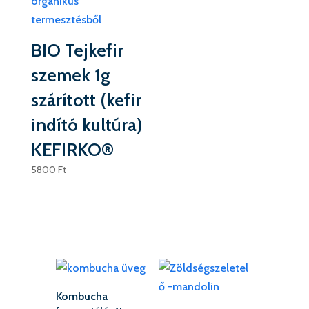
BIO Tejkefir
szemek 1g
szárított (kefir
indító kultúra)
KEFIRKO®
5800
Ft
Kombucha