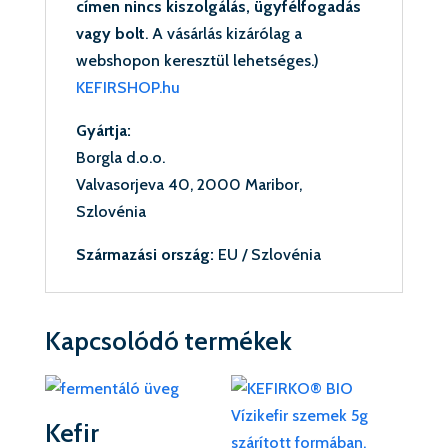
címen
nincs kiszolgálás, ügyfélfogadás
vagy bolt
. A vásárlás kizárólag a
webshopon keresztül lehetséges.)
KEFIRSHOP.hu
Gyártja:
Borgla d.o.o.
Valvasorjeva 40, 2000 Maribor,
Szlovénia
Származási ország:
EU / Szlovénia
Kapcsolódó termékek
Kefir