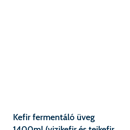
Kefir fermentáló üveg
1400ml (vizikefir és tejkefir