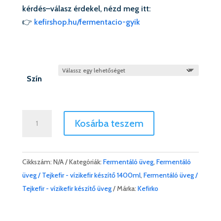
kérdés–válasz érdekel, nézd meg itt:
👉
kefirshop.hu/fermentacio-gyik
Szín
Kefir
Kosárba teszem
fermentáló
üveg
1400ml
Cikkszám:
N/A
Kategóriák:
Fermentáló üveg
,
Fermentáló
(vizikefir
üveg / Tejkefir - vízikefir készítő 1400ml
,
Fermentáló üveg /
és
Tejkefir - vízikefir készítő üveg
Márka:
Kefirko
tejkefir
készítő)