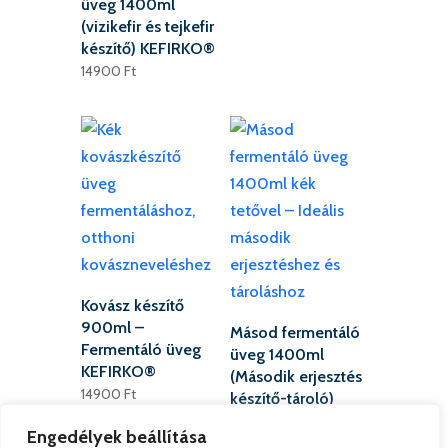
üveg 1400ml
(vizikefir és tejkefir
készítő) KEFIRKO®
14900
Ft
Kovász készítő
900ml –
Másod fermentáló
Fermentáló üveg
üveg 1400ml
KEFIRKO®
(Második erjesztés
14900
Ft
készítő-tároló)
KEFIRKO®
Engedélyek beállítása
7900
Ft