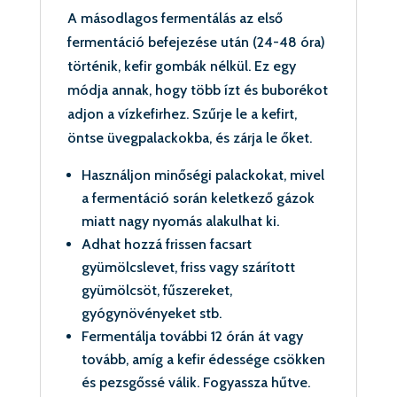
A másodlagos fermentálás az első
fermentáció befejezése után (24-48 óra)
történik, kefir gombák nélkül. Ez egy
módja annak, hogy több ízt és buborékot
adjon a vízkefirhez. Szűrje le a kefirt,
öntse üvegpalackokba, és zárja le őket.
Használjon minőségi palackokat, mivel
a fermentáció során keletkező gázok
miatt nagy nyomás alakulhat ki.
Adhat hozzá frissen facsart
gyümölcslevet, friss vagy szárított
gyümölcsöt, fűszereket,
gyógynövényeket stb.
Fermentálja további 12 órán át vagy
tovább, amíg a kefir édessége csökken
és pezsgőssé válik. Fogyassza hűtve.