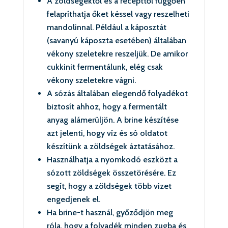
A zöldségektől és a recepttől függően
felapríthatja őket késsel vagy reszelheti
mandolinnal. Például a káposztát
(savanyú káposzta esetében) általában
vékony szeletekre reszeljük. De amikor
cukkinit fermentálunk, elég csak
vékony szeletekre vágni.
A sózás általában elegendő folyadékot
biztosít ahhoz, hogy a fermentált
anyag alámerüljön. A brine készítése
azt jelenti, hogy víz és só oldatot
készítünk a zöldségek áztatásához.
Használhatja a nyomkodó eszközt a
sózott zöldségek összetörésére. Ez
segít, hogy a zöldségek több vizet
engedjenek el.
Ha brine-t használ, győződjön meg
róla, hogy a folyadék minden zugba és