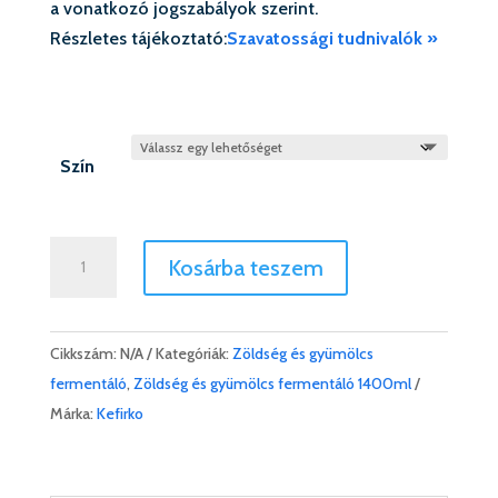
a vonatkozó jogszabályok szerint.
Részletes tájékoztató:
Szavatossági tudnivalók »
Szín
Fermentáló
Kosárba teszem
üveg
/
KEFIRKO®
Cikkszám:
N/A
Kategóriák:
Zöldség és gyümölcs
Zöldség
fermentáló
,
Zöldség és gyümölcs fermentáló 1400ml
fermentáló
Márka:
Kefirko
1400ml
(Zöldség
és