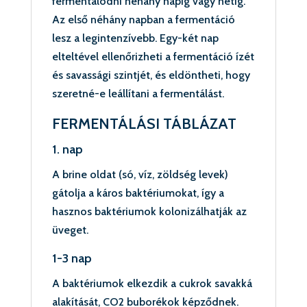
fermentálódni néhány napig vagy hétig.
Az első néhány napban a fermentáció
lesz a legintenzívebb. Egy-két nap
elteltével ellenőrizheti a fermentáció ízét
és savassági szintjét, és eldöntheti, hogy
szeretné-e leállítani a fermentálást.
FERMENTÁLÁSI TÁBLÁZAT
1. nap
A brine oldat (só, víz, zöldség levek)
gátolja a káros baktériumokat, így a
hasznos baktériumok kolonizálhatják az
üveget.
1-3 nap
A baktériumok elkezdik a cukrok savakká
alakítását, CO2 buborékok képződnek.