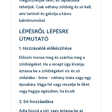
megőrizhetjük őket, és táplálóbbá
tehetjük. Csak néhány zöldség és só kell,
ami tartósít és gátolja a káros
baktériumokat.
LÉPÉSRŐL LÉPÉSRE
ÚTMUTATÓ
1. Hozzávalók előkészítése
Először mossa meg és szárítsa meg a
zöldségeket. Ha a recept úgy kívánja,
áztassa be a zöldségeket víz és só
oldatába - brine - néhány órára vagy egy
éjszakára. Vágja fel vagy reszelje le őket,
vagy hagyja egészben, ha kicsik.
2. Só hozzáadása
Adja hozzá a sót, vagy áztassa be az