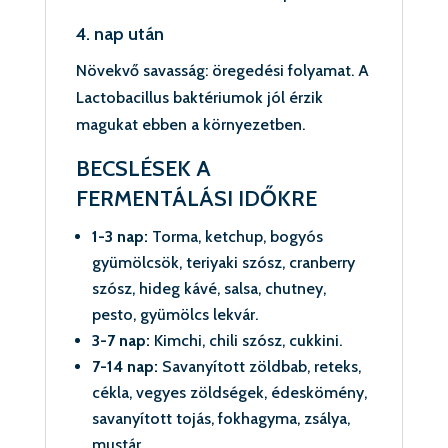
4. nap után
Növekvő savasság: öregedési folyamat. A
Lactobacillus baktériumok jól érzik
magukat ebben a környezetben.
BECSLÉSEK A
FERMENTÁLÁSI IDŐKRE
1-3 nap:
Torma, ketchup, bogyós
gyümölcsök, teriyaki szósz, cranberry
szósz, hideg kávé, salsa, chutney,
pesto, gyümölcs lekvár.
3-7 nap:
Kimchi, chili szósz, cukkini.
7-14 nap:
Savanyított zöldbab, reteks,
cékla, vegyes zöldségek, édeskömény,
savanyított tojás, fokhagyma, zsálya,
mustár.