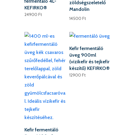
fermentáló 4L-
zöldségszeletelő
KEFIRKO®
Mandolin
24900
Ft
14500
Ft
Kefir fermentáló
üveg 900ml
(vizikefir és tejkefir
készítő) KEFIRKO®
12900
Ft
Kefir fermentáló