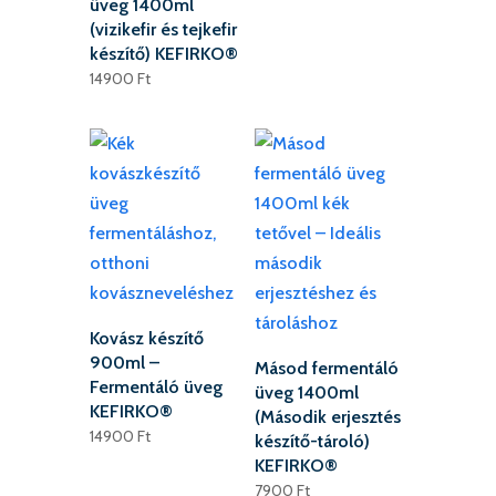
üveg 1400ml
(vizikefir és tejkefir
készítő) KEFIRKO®
14900
Ft
Kovász készítő
900ml –
Másod fermentáló
Fermentáló üveg
üveg 1400ml
KEFIRKO®
(Második erjesztés
14900
Ft
készítő-tároló)
KEFIRKO®
7900
Ft