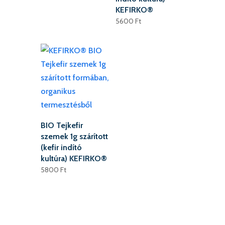
KEFIRKO®
5600
Ft
BIO Tejkefir
szemek 1g szárított
(kefir indító
kultúra) KEFIRKO®
5800
Ft