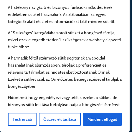
Elérhetőség
A hatékony navigáció és bizonyos funkciók működésének
érdekében sütiket használunk. Az alábbiakban az egyes
kategóriák alatt részletes információkat talál minden sütiről.
Elérhetőség

A "Szükséges" kategóriába sorolt sütiket a böngésző tárolja,
mivel ezek elengedhetetlenül szükségesek a webhely alapvető
+36 30 1866 068
funkcióihoz.
Email

A harmadik féltől származó sütik segítenek a weboldal
használatának elemzésében, tárolják a preferenciáit és
ugyfelszolgalat@kefirshop.hu
releváns tartalmakat és hirdetéseket biztosítanak Önnek.
Ezeket a sütiket csak az Ön előzetes beleegyezésével tároljuk a
KEFIRSHOP.HU
böngészőjében.
Közösség
Eldöntheti, hogy engedélyezi vagy letiltja ezeket a sütiket, de
bizonyos sütik letiltása befolyásolhatja a böngészési élményt.
Testreszab
Összes elutasítása
Mindent elfogad