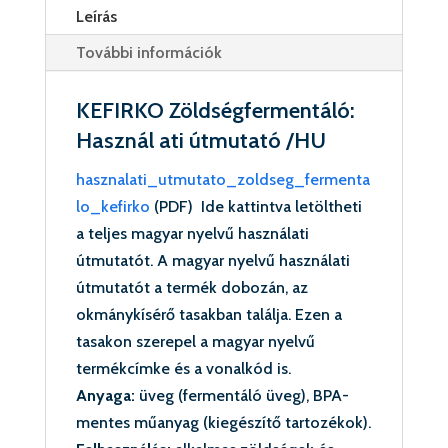
Leírás
Gyümölcs
fermentálás)
További információk
mennyiség
KEFIRKO Zöldségfermentáló:
Használ ati útmutató /HU
hasznalati_utmutato_zoldseg_fermenta
lo_kefirko
(PDF) Ide kattintva letöltheti
a teljes magyar nyelvű használati
útmutatót. A magyar nyelvű használati
útmutatót a termék dobozán, az
okmánykísérő tasakban találja. Ezen a
tasakon szerepel a magyar nyelvű
termékcímke és a vonalkód is.
Anyaga:
üveg (fermentáló üveg), BPA-
mentes műanyag (kiegészítő tartozékok).