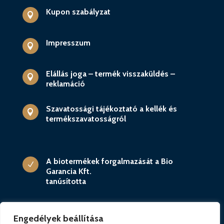
Kupon szabályzat

Impresszum

Elállás joga – termék visszaküldés –

reklamáció
Szavatossági tájékoztató a kellék és

termékszavatosságról
A biotermékek forgalmazását a Bio
N
Garancia Kft.
tanúsította
Engedélyek beállítása
KEFIRSHOP.HU