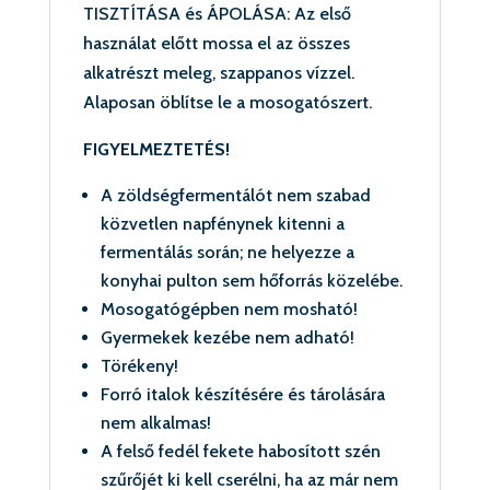
TISZTÍTÁSA és ÁPOLÁSA: Az első
használat előtt mossa el az összes
alkatrészt meleg, szappanos vízzel.
Alaposan öblítse le a mosogatószert.
FIGYELMEZTETÉS!
A zöldségfermentálót nem szabad
közvetlen napfénynek kitenni a
fermentálás során; ne helyezze a
konyhai pulton sem hőforrás közelébe.
Mosogatógépben nem mosható!
Gyermekek kezébe nem adható!
Törékeny!
Forró italok készítésére és tárolására
nem alkalmas!
A felső fedél fekete habosított szén
szűrőjét ki kell cserélni, ha az már nem