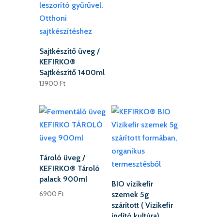
Sajtkészítő üveg /
KEFIRKO®
Sajtkészítő 1400ml
13900
Ft
Tároló üveg /
KEFIRKO® Tároló
palack 900ml
BIO vizikefir
6900
Ft
szemek 5g
szárított ( Vizikefir
indító kultúra)