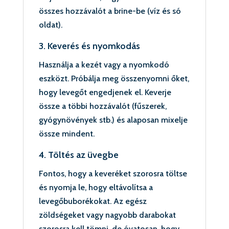
összes hozzávalót a brine-be (víz és só
oldat).
3. Keverés és nyomkodás
Használja a kezét vagy a nyomkodó
eszközt. Próbálja meg összenyomni őket,
hogy levegőt engedjenek el. Keverje
össze a többi hozzávalót (fűszerek,
gyógynövények stb.) és alaposan mixelje
össze mindent.
4. Töltés az üvegbe
Fontos, hogy a keveréket szorosra töltse
és nyomja le, hogy eltávolítsa a
levegőbuborékokat. Az egész
zöldségeket vagy nagyobb darabokat
szorosra kell tömni, de óvatosan, hogy