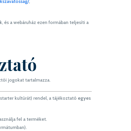
ekszavatossag/
,
 és a webáruház ezen formában teljesíti a
ztató
ói jogokat tartalmazza.
starter kultúrát) rendel, a tájékoztató
egyes
sználja fel a terméket.
ormátumban).