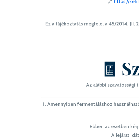
🔗
https://kef
Ez a tájékoztatás megfelel a
45/2014. (II. 
🧾 S
Az alábbi szavatossági
1. Amennyiben fermentáláshoz használható
Ebben az esetben kérj
A
lejárati d