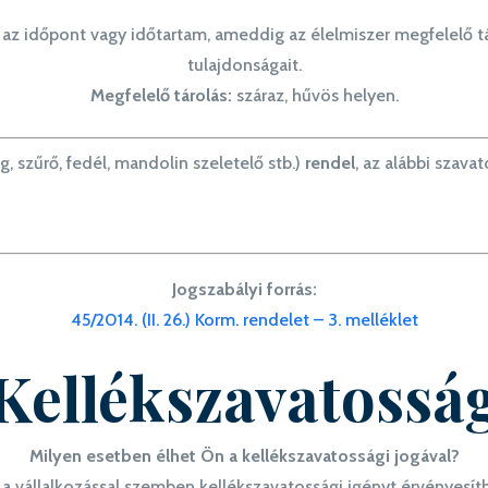
az időpont vagy időtartam, ameddig az élelmiszer megfelelő t
tulajdonságait.
Megfelelő tárolás:
száraz, hűvös helyen.
g, szűrő, fedél, mandolin szeletelő stb.)
rendel
, az alábbi szava
Jogszabályi forrás:
45/2014. (II. 26.) Korm. rendelet – 3. melléklet
Kellékszavatossá
Milyen esetben élhet Ön a kellékszavatossági jogával?
a vállalkozással szemben kellékszavatossági igényt érvényesíthe