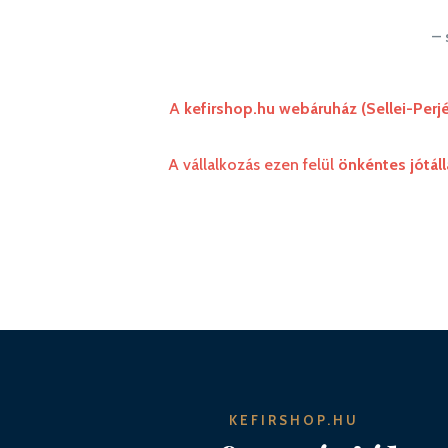
– 
A
kefirshop.hu webáruház (Sellei-Perjés
A vállalkozás ezen felül
önkéntes jótáll
KEFIRSHOP.HU