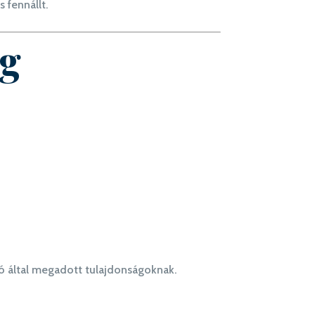
s fennállt.
ág
ó által megadott tulajdonságoknak.