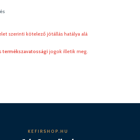
és
 szerinti kötelező jótállás hatálya alá
s
termékszavatossági
jogok illetik meg.
KEFIRSHOP.HU