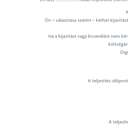
M
Ön – választása szerint – kérhet kijavítás
Ha a kijavítást vagy kicserélést nem kért
költségére
Dig
A teljesítés időpon
A teljesí