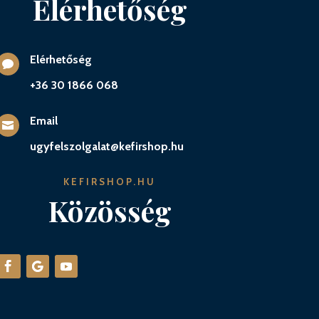
Elérhetőség
Elérhetőség

+36 30 1866 068
Email

ugyfelszolgalat@kefirshop.hu
KEFIRSHOP.HU
Közösség