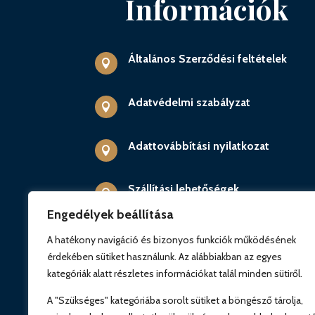
Információk
Általános Szerződési feltételek

Adatvédelmi szabályzat

Adattovábbítási nyilatkozat

Szállítási lehetőségek

Engedélyek beállítása
Kupon szabályzat

A hatékony navigáció és bizonyos funkciók működésének
érdekében sütiket használunk. Az alábbiakban az egyes
kategóriák alatt részletes információkat talál minden sütiről.
Impresszum

A "Szükséges" kategóriába sorolt sütiket a böngésző tárolja,