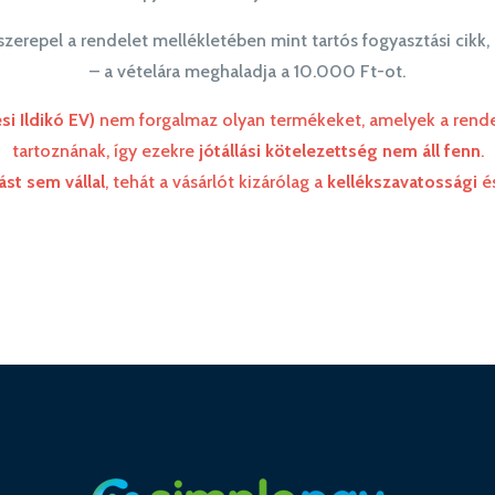
szerepel a rendelet mellékletében mint tartós fogyasztási cikk,
– a vételára meghaladja a 10.000 Ft-ot.
i Ildikó EV)
nem forgalmaz olyan termékeket, amelyek a rendelet
tartoznának, így ezekre
jótállási kötelezettség nem áll fenn
.
ást sem vállal
, tehát a vásárlót kizárólag a
kellékszavatossági
é