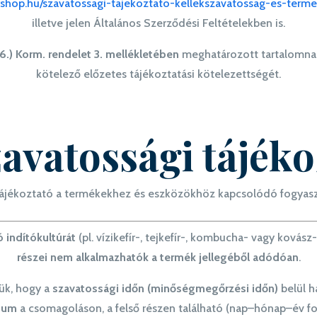
irshop.hu/szavatossagi-tajekoztato-kellekszavatossag-es-term
illetve jelen Általános Szerződési Feltételekben is.
26.) Korm. rendelet 3. mellékletében
meghatározott tartalomnak,
kötelező előzetes tájékoztatási kötelezettségét.
zavatossági tájéko
 tájékoztató a termékekhez és eszközökhöz kapcsolódó fogyaszt
 indítókultúrát
(pl. vízikefír-, tejkefír-, kombucha- vagy kovász-
részei nem alkalmazhatók a termék jellegéből adódóan
.
ük, hogy a
szavatossági időn (minőségmegőrzési időn)
belül ha
átum
a csomagoláson, a felső részen található (nap–hónap–év f