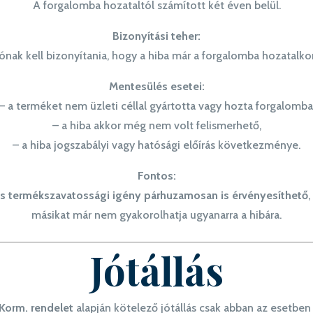
A forgalomba hozataltól számított két éven belül.
Bizonyítási teher:
nak kell bizonyítania, hogy a hiba már a forgalomba hozatalkor 
Mentesülés esetei:
– a terméket nem üzleti céllal gyártotta vagy hozta forgalomba
– a hiba akkor még nem volt felismerhető,
– a hiba jogszabályi vagy hatósági előírás következménye.
Fontos:
és termékszavatossági igény párhuzamosan is érvényesíthető
,
másikat már nem gyakorolhatja ugyanarra a hibára.
Jótállás
) Korm. rendelet
alapján kötelező jótállás csak abban az esetben á