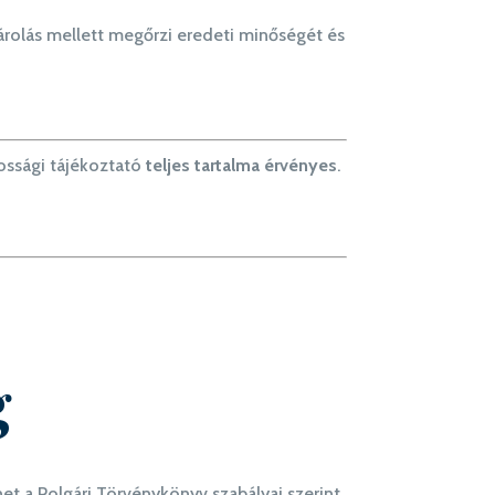
árolás mellett megőrzi eredeti minőségét és
tossági tájékoztató
teljes tartalma érvényes
.
g
t a Polgári Törvénykönyv szabályai szerint.