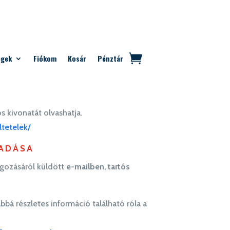
egek
Fiókom
Kosár
Pénztár
s kivonatát olvashatja.
ltetelek/
TADÁSA
lgozásáról küldött
e-mailben
,
tartós
bbá részletes információ található róla a