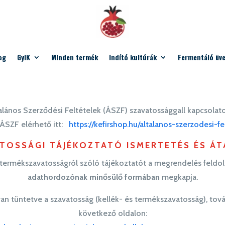
og
GyIK
MInden termék
Indító kultúrák
Fermentáló üv
lános Szerződési Feltételek (ÁSZF) szavatossággall kapcsolato
 ÁSZF elérhető itt:
https://kefirshop.hu/altalanos-szerzodesi-fe
TOSSÁGI TÁJÉKOZTATÓ ISMERTETÉS ÉS Á
s termékszavatosságról szóló tájékoztatót a megrendelés feldo
adathordozónak minősülő formában
megkapja.
 van tüntetve a szavatosság (kellék- és termékszavatosság), tová
következő oldalon: