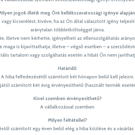
ilyen jogok illetik meg Önt kellékszavatossági igénye alapjá
t vagy kicserélést, kivéve, ha az Ön által választott igény teljes
aránytalan többletköltséggel járna.
e, illetve nem kérhette, igényelheti az ellenszolgáltatás arányos
 maga is kijavíttathatja, illetve – végső esetben – a szerződéstő
itális tartalom vagy szolgáltatás esetén a hibát Ön nem javíthatja
Határidő:
A hiba felfedezésétől számított két hónapon belül kell jelezni.
tjától számított két évig érvényesíthető (használt termék esetén
Kivel szemben érvényesíthető?
A vállalkozással szemben.
Milyen feltétellel?
téstől számított egy éven belül elég a hiba közlése és a vásárlás 