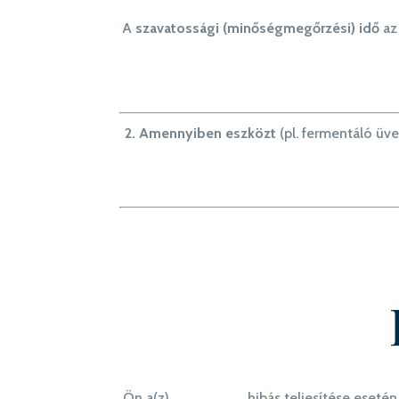
A
szavatossági (minőségmegőrzési) idő
az 
2. Amennyiben eszközt
(pl. fermentáló üve
Ön a(z) …………………… hibás teljesítése esetén 