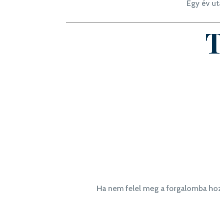
Egy év utá
T
Ha nem felel meg a forgalomba hoz